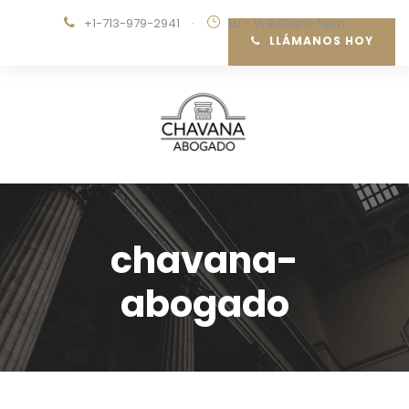
+1-713-979-2941
·
Lu - Vi 9:00am-5pm
LLÁMANOS HOY
chavana-
abogado